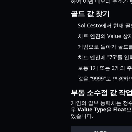
하여 어떤 메모리 주소가
골드 값 찾기
Sol Cesto에서 현재 골
치트 엔진의 Value 상
게임으로 돌아가 골드를 
치트 엔진에 "75"를 
보통 1개 또는 2개의 
값을 "9999"로 변경하
부동 소수점 값 작
게임의 일부 능력치는 정수(i
우
Value Type
을
Float
으
있습니다.