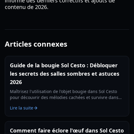
informé des derniers correctifs et ajouts de
contenu de 2026.
Articles connexes
Guide de la bougie Sol Cesto : Débloquer
les secrets des salles sombres et astuces
2026
Maîtrisez l'utilisation de l'objet bougie dans Sol Cesto
pour découvrir des mélodies cachées et survivre dans
les profondeurs du puits. Stratégies mises à jour pour
Lire la suite
2026.
Comment faire éclore l'œuf dans Sol Cesto