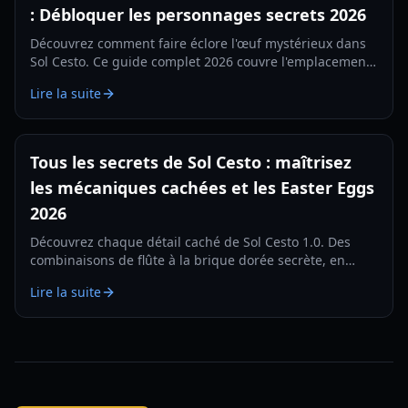
: Débloquer les personnages secrets 2026
Découvrez comment faire éclore l'œuf mystérieux dans
Sol Cesto. Ce guide complet 2026 couvre l'emplacement
des objets, les biomes requis et le déblocage du
Lire la suite
personnage du Lézard.
Tous les secrets de Sol Cesto : maîtrisez
les mécaniques cachées et les Easter Eggs
2026
Découvrez chaque détail caché de Sol Cesto 1.0. Des
combinaisons de flûte à la brique dorée secrète, en
passant par les ruses du marchand, apprenez à
Lire la suite
maîtriser le donjon.