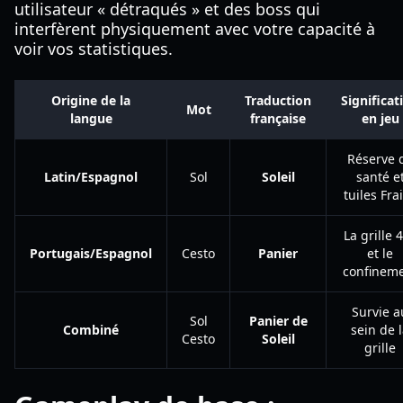
utilisateur « détraqués » et des boss qui
interfèrent physiquement avec votre capacité à
voir vos statistiques.
Origine de la
Traduction
Significat
Mot
langue
française
en jeu
Réserve 
Latin/Espagnol
Sol
Soleil
santé e
tuiles Fra
La grille 
Portugais/Espagnol
Cesto
Panier
et le
confinem
Survie a
Sol
Panier de
Combiné
sein de 
Cesto
Soleil
grille