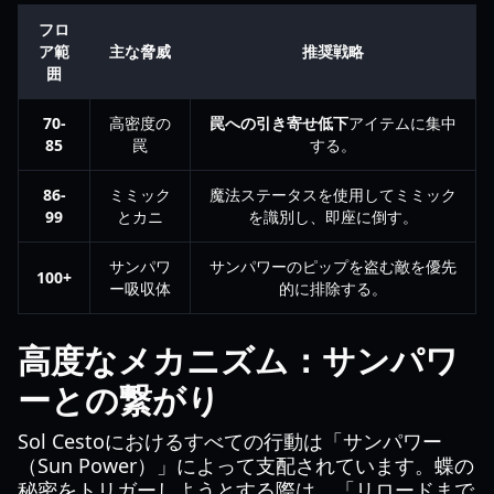
フロ
ア範
主な脅威
推奨戦略
囲
70-
高密度の
罠への引き寄せ低下
アイテムに集中
85
罠
する。
86-
ミミック
魔法ステータスを使用してミミック
99
とカニ
を識別し、即座に倒す。
サンパワ
サンパワーのピップを盗む敵を優先
100+
ー吸収体
的に排除する。
高度なメカニズム：サンパワ
ーとの繋がり
Sol Cestoにおけるすべての行動は「サンパワー
（Sun Power）」によって支配されています。蝶の
秘密をトリガーしようとする際は、「リロードまで