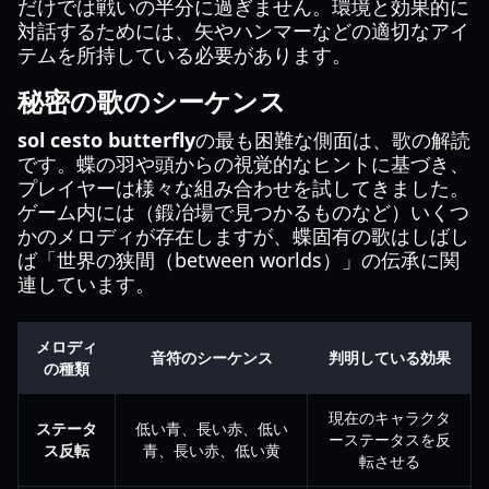
だけでは戦いの半分に過ぎません。環境と効果的に
対話するためには、矢やハンマーなどの適切なアイ
テムを所持している必要があります。
秘密の歌のシーケンス
sol cesto butterfly
の最も困難な側面は、歌の解読
です。蝶の羽や頭からの視覚的なヒントに基づき、
プレイヤーは様々な組み合わせを試してきました。
ゲーム内には（鍛冶場で見つかるものなど）いくつ
かのメロディが存在しますが、蝶固有の歌はしばし
ば「世界の狭間（between worlds）」の伝承に関
連しています。
メロディ
音符のシーケンス
判明している効果
の種類
現在のキャラクタ
ステータ
低い青、長い赤、低い
ーステータスを反
ス反転
青、長い赤、低い黄
転させる