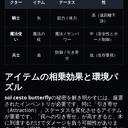
クター
イテム
テータス
性
高（遠距離干
騎士
矢
筋力 / 体力
渉）
魔法使
魔法の
魔法 / サンパ
中（安全性とボ
い
杖
ワー
ード制御）
防御 / 引き寄
兵士
盾
低（生存重視）
せ
アイテムの相乗効果と環境パ
ズル
sol cesto butterfly
の秘密を解き明かすには、厳選
されたインベントリが必要です。特に「引き寄せ
（Attraction）」ステータスを変化させるアイテム
が重要です。「罠への引き寄せ」が高すぎると、木
に到達するだけでダメージを負う可能性がありま