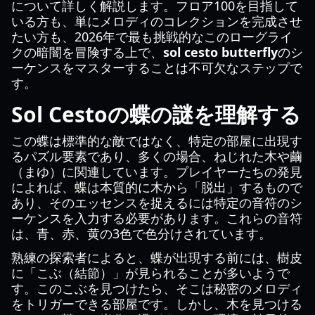
について詳しく解説します。フロア100を目指して
いる方も、単にメロディのコレクションを完成させ
たい方も、2026年で最も挑戦的なこのローグライ
クの暗闇を冒険する上で、
sol cesto butterfly
のシ
ーケンスをマスターすることは不可欠なステップで
す。
Sol Cestoの蝶の謎を理解する
この蝶は標準的な敵ではなく、特定の部屋に出現す
るパズル要素であり、多くの場合、ねじれた木や繭
（まゆ）に関連しています。プレイヤーたちの発見
によれば、蝶は本質的に木から「脱出」するもので
あり、そのエッセンスを捉えるには特定の音符のシ
ーケンスを入力する必要があります。これらの音符
は、青、赤、黄の3色で色分けされています。
熟練の探索者によると、蝶が出現する前には、樹皮
に「こぶ（結節）」が見られることが多いようで
す。このこぶを見つけたら、そこは秘密のメロディ
をトリガーできる部屋です。しかし、木を見つける