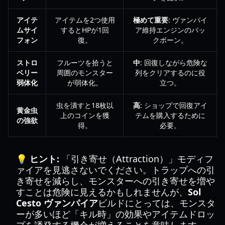
アイテ
アイテムを2つ使用
極めて重要
: ヴァンパイ
ムサイ
するとHPが1回
ア維持エンジンのバッ
フォン
復。
クボーン。
ストロ
フルーツを拾うと
中
: 回復しながら危険な
ベリー
周囲のモンスター
列をクリアするのに役
弱体化
が弱体化。
立つ。
虫を潰すと18枚以
高
: ショップで回復アイ
黄金虫
上のコインを獲
テムを購入するために
の強欲
得。
必要。
💡 ヒント:
「引き寄せ（Attraction）」モディフ
ァイアを見逃さないでください。トラップへの引
き寄せを減らし、モンスターへの引き寄せを増や
すことは危険に見えるかもしれませんが、
Sol
Cesto ヴァンパイア
ビルドにとっては、モンスタ
ーが多いほど「キル時」の効果やアイテムドロッ