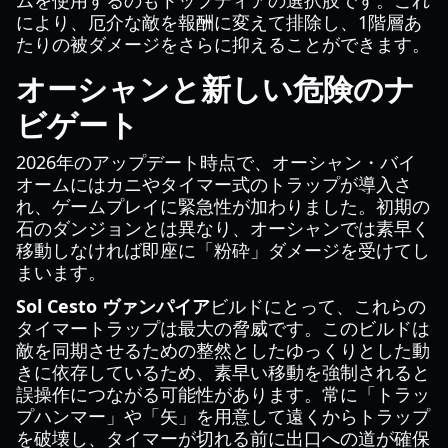
ムを使用するのもトップティアの選択肢です。これ
により、厄介な敵を報酬に変えて排除し、1階層あ
たりの被ダメージをさらに抑えることができます。
オーシャンと新しい危険のナ
ビゲート
2026年のアップデート時点で、オーシャン・バイ
オームにはカニやタイマー式のトラップが導入さ
れ、ゲームプレイに緊急性が加わりました。初期の
石のダンジョンとは異なり、オーシャンでは素早く
移動しなければ即座に「粉砕」ダメージを受けてし
まいます。
Sol Cesto ヴァンパイア
ビルドにとって、これらの
タイマートラップは最大の脅威です。このビルドは
敵を同期させるための整然としたゆっくりとした動
きに依存しているため、素早い移動を強制されると
誤操作につながる可能性があります。常に「トラッ
プハンマー」や「矢」を用意して遠くからトラップ
を破壊し、タイマーが切れる前に出口への道が確保