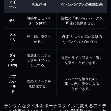
アイ
相互作用
ヴァンパイアとの相乗効果
テム
隣接するモンス
複数の「キル時」パークを
チリ
ターを倒す。
即座に発動させる。
フェ
死亡時に復活さ
必須
: リスクの高い攻撃的
アリ
せる。
なプレイのための保険。
ー
ダイ
階層またはショ
特定のライフ回復の「歯」
ス
ップをリフレッ
を狙うことができる。
(D20)
シュする。
バブ
フルーツを拾うために
ルシ
次のダメージを
「死」の列に安全に入るこ
ール
無効化する。
とができる。
ド
ランダムなタイルをボーナスタイルに変えるアイテ