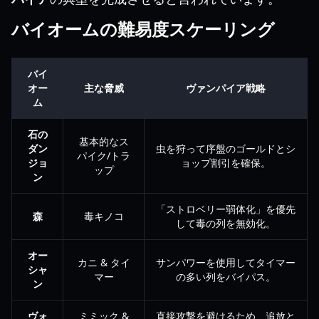
バイオームの難易度スケーリング
バイ
オー
主な脅威
ヴァンパイア戦略
ム
石の
基本的なス
ダン
虫を狩って序盤のゴールドとシ
パイク/トラ
ジョ
ョップ割引を確保。
ップ
ン
「ストロベリー弱体化」を優先
森
毒キノコ
して毒の列を無効化。
オー
カニ & タイ
サンパワーを使用してタイマー
シャ
マー
の多い列をバイパス。
ン
ヴォ
ミミック &
直接攻撃を避けるため、追放と