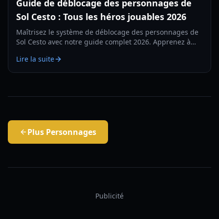
Guide de déblocage des personnages de
Sol Cesto : Tous les héros jouables 2026
Maîtrisez le système de déblocage des personnages de
Sol Cesto avec notre guide complet 2026. Apprenez à
débloquer le Lézard, la Chasseresse, la Vampire et plus
Lire la suite
encore.
Plus
Personnages
Publicité