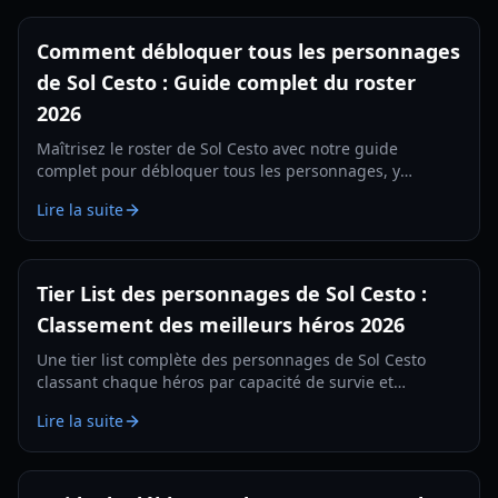
Comment débloquer tous les personnages
de Sol Cesto : Guide complet du roster
2026
Maîtrisez le roster de Sol Cesto avec notre guide
complet pour débloquer tous les personnages, y
compris les secrets cachés comme le Lézard et des
Lire la suite
conseils de méta-progression.
Tier List des personnages de Sol Cesto :
Classement des meilleurs héros 2026
Une tier list complète des personnages de Sol Cesto
classant chaque héros par capacité de survie et
efficacité. Maîtrisez la fosse avec notre guide expert
Lire la suite
2026.